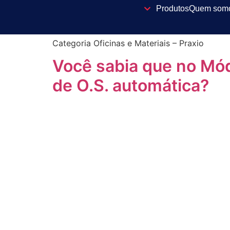
Categoria Praxio 
Produtos
Quem som
Categoria Oficinas e Materiais – Praxio
Você sabia que no Mód
de O.S. automática?