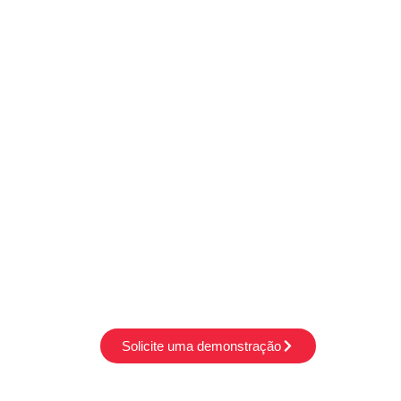
PAINEL DE MONITORA
PSICOSSOCIAIS
Acompanhe dados de forma organizada e intuit
estruturada da saúde organizacional da sua o
preventivamente diante de sinais de desgaste, 
Solicite uma demonstração