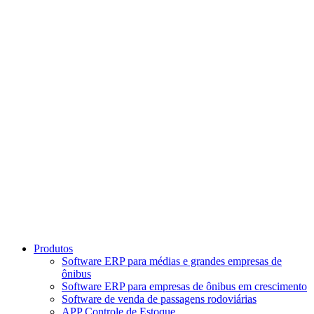
Ir
para
o
conteúdo
Produtos
Software ERP para médias e grandes empresas de
ônibus
Software ERP para empresas de ônibus em crescimento
Software de venda de passagens rodoviárias
APP Controle de Estoque