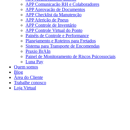
APP Comunicação RH e Colaboradores
APP Aprovação de Documentos
APP Checklist da Manutenção
APP Aferição de Pneus
APP Controle de Inventário
APP Controle Virtual do Ponto
Painéis de Controle e Performance
Planejamento e Roteiros para Fretados
Sistema para Transporte de Encomendas
Praxio BrAIn
Painel de Monitoramento de Riscos Psicossociais
Luna Pay
Quem somos
Blog
Área do Cliente
Trabalhe conosco
Loja Virtual