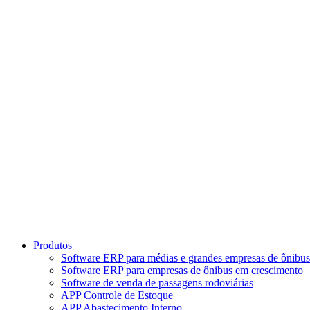
Ir
para
o
conteúdo
Produtos
Software ERP para médias e grandes empresas de ônibus
Software ERP para empresas de ônibus em crescimento
Software de venda de passagens rodoviárias
APP Controle de Estoque
APP Abastecimento Interno