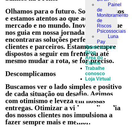
Painel
Olhamos para o futuro. Somos curiosos
de
Monitoramento
e estamos atentos ao que acontece no
de
mercado e no mundo. Inovação é o que
Riscos
nos guia em nossa jornada para
Psicossociais
Luna
encontraras soluções perfeitas para
Pay
clientes e parceiros. Estamos sempre
Quem somos
dispostos a seguir em frente ou até
Blog
Área do
mesmo mudar a rota, se for preciso.
Cliente
Trabalhe
Descomplicamos
conosco
Loja Virtual
Buscamos ver o lado simples e positivo
de cada situação ou desafio. Agimos
com otimismo e leveza em nossas
entregas. Otimizar a vida e o dia a dia
dos nossos clientes nos impulsiona a
fazer sempre mais e melhor.