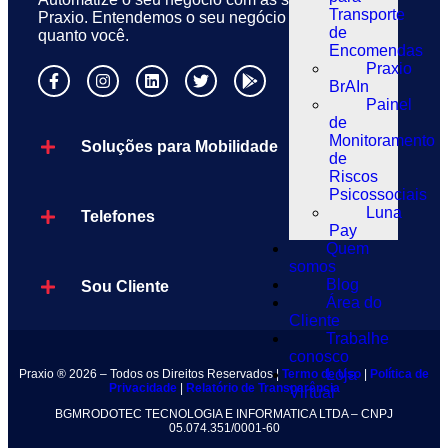
Transporte
Praxio. Entendemos o seu negócio tão bem
de
quanto você.
Encomendas
Praxio
BrAIn
Painel
de
Monitoramento
Soluções para Mobilidade
de
Riscos
Psicossociais
Luna
Telefones
Pay
Quem
somos
Blog
Sou Cliente
Área do
Cliente
Trabalhe
conosco
Loja
Praxio ® 2026 – Todos os Direitos Reservados |
Termo de Uso
|
Política de
Privacidade
|
Relatório de Transparência
Virtual
BGMRODOTEC TECNOLOGIA E INFORMATICA LTDA – CNPJ
05.074.351/0001-60