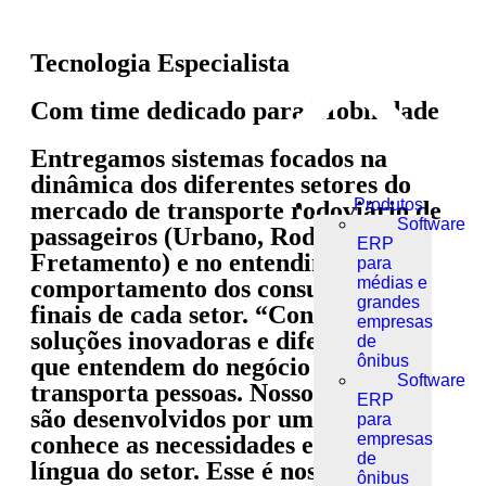
Tecnologia Especialista
Com time dedicado para Mobilidade
Entregamos sistemas focados na
dinâmica dos diferentes setores do
Produtos
mercado de transporte rodoviário de
Software
passageiros (Urbano, Rodoviário e
ERP
Fretamento) e no entendimento do
para
médias e
comportamento dos consumidores
grandes
finais de cada setor. “Construímos
empresas
soluções inovadoras e diferenciadas
de
ônibus
que entendem do negócio que
Software
transporta pessoas. Nossos sistemas
ERP
são desenvolvidos por um time que
para
empresas
conhece as necessidades e fala a
de
língua do setor. Esse é nosso
ônibus