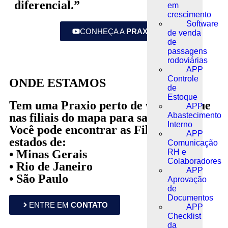
diferencial.”
em
crescimento
Software
CONHEÇA A
PRAXIO
de venda
de
passagens
rodoviárias
APP
Controle
ONDE ESTAMOS
de
Estoque
Tem uma Praxio perto de você! Clique
APP
nas filiais do mapa para saber mais.
Abastecimento
Interno
Você pode encontrar as Filiais nos
APP
estados de:
Comunicação
• Minas Gerais
RH e
Colaboradores
• Rio de Janeiro
APP
• São Paulo
Aprovação
de
Documentos
ENTRE EM
CONTATO
APP
Checklist
da