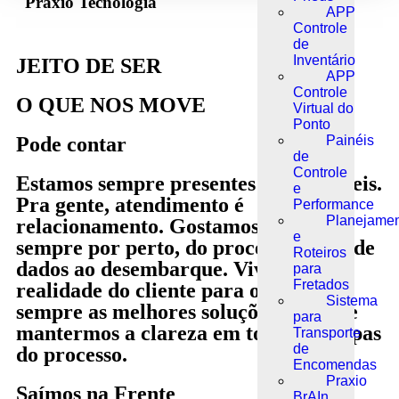
Praxio
Tecnologia
APP
Controle
de
Inventário
JEITO DE SER
APP
Controle
O QUE NOS
MOVE
Virtual do
Ponto
Pode contar
Painéis
de
Controle
Estamos sempre presentes e disponíveis.
e
Pra gente, atendimento é
Performance
Planejame
relacionamento. Gostamos de estar
e
sempre por perto, do processamento de
Roteiros
dados ao desembarque. Vivemos a
para
Fretados
realidade do cliente para oferecer
Sistema
sempre as melhores soluções, além de
para
mantermos a clareza em todas as etapas
Transporte
de
do processo.
Encomendas
Praxio
Saímos na Frente
BrAIn