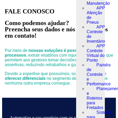
Manutenção
APP
FALE CONOSCO
Aferição
de
Como podemos ajudar?
Pneus
APP
Preencha seus dados e nós entraremos
Controle
em contato!
de
Inventário
APP
Por meio de
nossas soluções é possível integrar
Controle
processos
, extrair relatórios com riqueza de detalhes que
Virtual do
permitem aos gestores tomar decisões mais rápidas e
Ponto
assertivas, reduzindo retrabalhos e gastos indevidos.
Painéis
de
Devido a expertise que possuímos, somos capazes de
Controle
oferecer diferenciais
no segmento de
Mobilidade
que
e
nenhuma outra empresa consegue.
Performance
Planejame
e
Roteiros
para
Fretados
Sistema
para
Automatize o seu negócio com as soluções