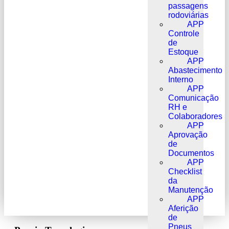
passagens
rodoviárias
APP
Controle
de
Estoque
APP
Abastecimento
Interno
APP
Comunicação
RH e
Colaboradores
APP
Aprovação
de
Documentos
APP
Checklist
da
Manutenção
APP
Aferição
de
Pneus