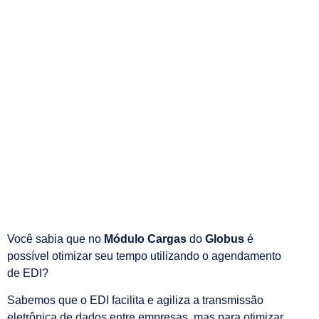
Otimize seu tempo
utilizando o
Quem somos
Área do Cliente
Trabalhe conosco
agendamento de
EDI
Cargas
04/10/2021
Você sabia que no
Módulo Cargas
do
Globus
é
possível otimizar seu tempo utilizando o agendamento
de EDI?
Sabemos que o EDI facilita e agiliza a transmissão
eletrônica de dados entre empresas, mas para otimizar