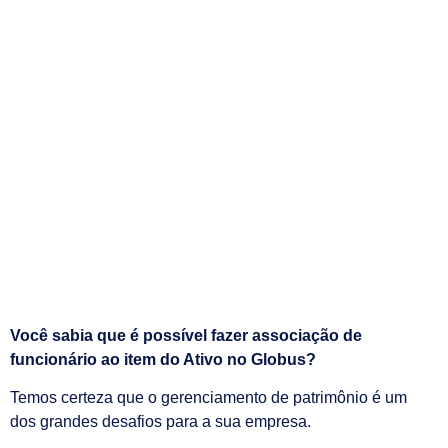
Associação de
funcionário ao item
Quem somos
Área do Cliente
Trabalhe conosco
do Ativo no Globus
Financeiro
13/10/2021
Você sabia que é possível fazer associação de
funcionário ao item do Ativo no Globus?
Temos certeza que o gerenciamento de patrimônio é um
dos grandes desafios para a sua empresa.