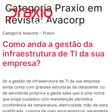
Categoria Praxio em
Revista:
Avacorp
Quem somos
Área do Cliente
Trabalhe conosco
Loja Virtual
Categoria Avacorp – Praxio
Como anda a gestão da
infraestrutura de TI da sua
empresa?
Se a gestão da infraestrutura de TI da sua empresa
ainda conta com grandes estruturas de datacenter ou
de servidores próprios a gente sabe que é uma rotina
que exige cuidados com manutenção periódica
(conferência da temperatura, eletricidade, mão de obra
qualificada, compra de mais equipamentos) geralmente