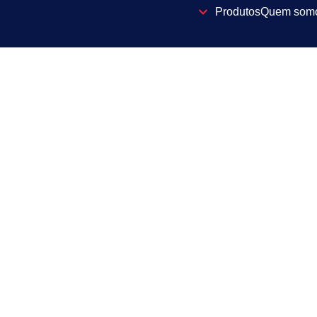
Produtos
Quem som
LGPD | Direitos do T
Informativo Fiscal
,
LGPD
01/03/2021