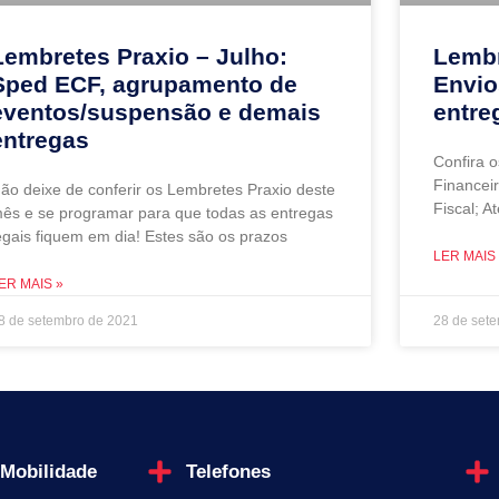
Lembretes Praxio – Julho:
Lembr
Sped ECF, agrupamento de
Envio
eventos/suspensão e demais
entre
entregas
Confira 
Financeir
ão deixe de conferir os Lembretes Praxio deste
Fiscal; A
ês e se programar para que todas as entregas
egais fiquem em dia! Estes são os prazos
LER MAIS
ER MAIS »
8 de setembro de 2021
28 de set
 Mobilidade
Telefones