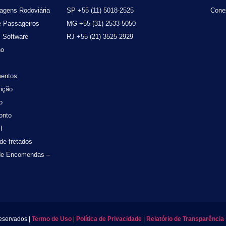
agens Rodoviária
SP +55 (11) 5018-2525
Cone
e Passageiros
MG +55 (31) 2533-5050
s Software
RJ +55 (21) 3525-2929
no
entos
nção
o
onto
I
de fretados
 de Encomendas –
eservados |
Termo de Uso
|
Política de Privacidade
|
Relatório de Transparência