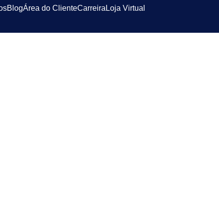
os
Blog
Área do Cliente
Carreira
Loja Virtual
itular