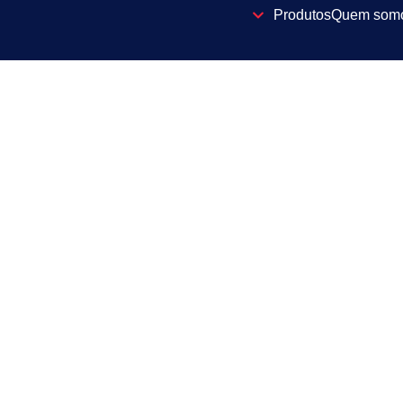
Produtos
Quem som
Reciclagem 
Receber
Cursos e Workshops
03/07/2019