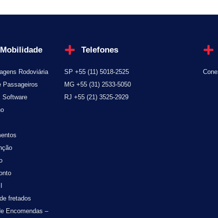
 Mobilidade
Telefones
agens Rodoviária
SP +55 (11) 5018-2525
Cone
e Passageiros
MG +55 (31) 2533-5050
s Software
RJ +55 (21) 3525-2929
no
entos
nção
o
onto
I
de fretados
 de Encomendas –