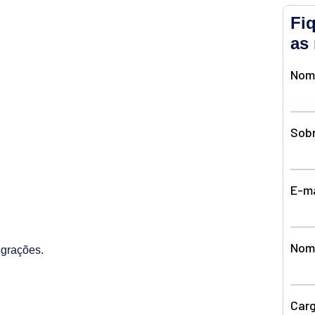
Fi
as 
egrações.