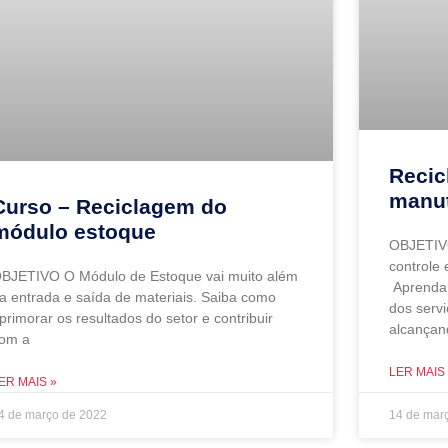
Recic
manu
Curso – Reciclagem do
módulo estoque
OBJETIV
controle 
BJETIVO O Módulo de Estoque vai muito além
Aprenda 
a entrada e saída de materiais. Saiba como
dos servi
primorar os resultados do setor e contribuir
alcançan
om a
LER MAIS
ER MAIS »
4 de março de 2022
14 de mar