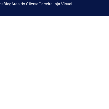
os
Blog
Área do Cliente
Carreira
Loja Virtual
do Módulo Co