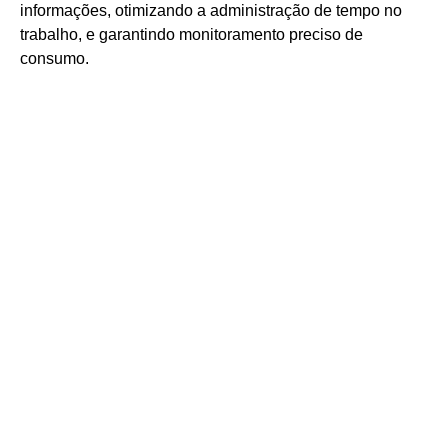
informações, otimizando a administração de tempo no
trabalho, e garantindo monitoramento preciso de
consumo.
Vantagens para deixar
seu processo mais prático:
Controle das movimentações e consumo do
abastecimento sem planilhas.